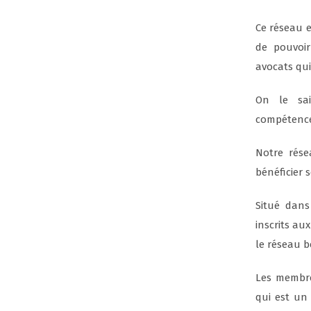
Ce réseau e
de pouvoir
avocats qui
On le sait
compétence
Notre rés
bénéficier s
Situé dan
inscrits au
le réseau b
Les membre
qui est un