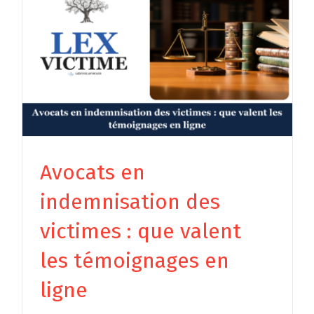
Avocats en
indemnisation des
victimes : que valent
les témoignages en
ligne