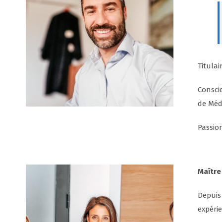
Titula
Conscie
de Méd
Passio
Maître
Depuis
expérie