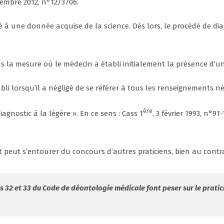
tembre 2012, n°12/3706.
é à une donnée acquise de la science. Dès lors, le procédé de d
s la mesure où le médecin a établi initialement la présence d’un
li lorsqu’il a négligé de se référer à tous les renseignements né
ère
agnostic à la légère ». En ce sens : Cass 1
, 3 février 1993, n°91-
et peut s’entourer du concours d’autres praticiens, bien au contra
s 32 et 33 du Code de déontologie médicale font peser sur le prati