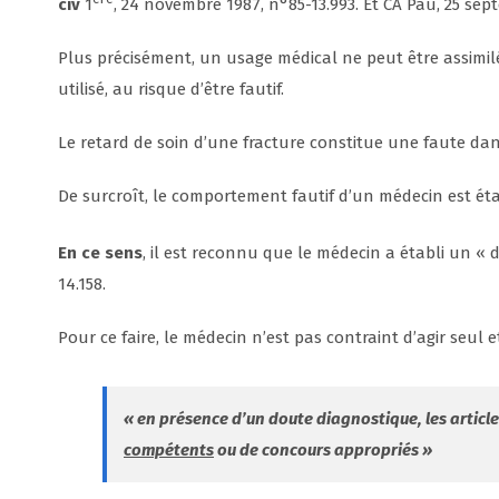
civ
1
, 24 novembre 1987, n°85-13.993. Et CA Pau, 25 sep
Plus précisément, un usage médical ne peut être assimil
utilisé, au risque d’être fautif.
Le retard de soin d’une fracture constitue une faute dan
De surcroît, le comportement fautif d’un médecin est étab
En ce sens
, il est reconnu que le médecin a établi un « di
14.158.
Pour ce faire, le médecin n’est pas contraint d’agir seul 
« en présence d’un doute diagnostique, les article
compétents
ou de concours appropriés
»