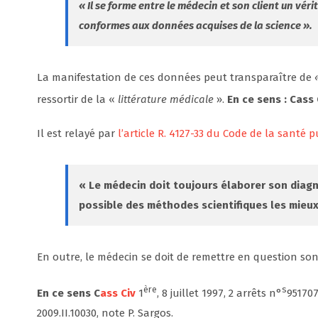
« Il se forme entre le médecin et son client un vé
conformes aux données acquises de la science ».
La manifestation de ces données peut transparaître de
ressortir de la «
littérature
médicale
».
En ce sens : Cass
Il est relayé par
l’article R. 4127-33 du Code de la santé 
« Le médecin doit toujours élaborer son diagn
possible des méthodes scientifiques les mieux 
En outre, le médecin se doit de remettre en question son 
ère
s
En ce sens C
ass Civ
1
, 8 juillet 1997, 2 arrêts n°
951707
2009.II.10030, note P. Sargos.