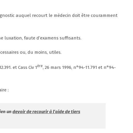
iagnostic auquel recourt le médecin doit être couramment
e luxation, faute d’examens suffisants.
cessaires ou, du moins, utiles.
ère
12.391. et Cass Civ 1
, 26 mars 1996, n°94-11.791 et n°94-
ire :
cien un
devoir de recourir à l’aide de tiers