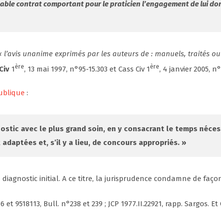
ritable contrat comportant pour le praticien l’engagement de lui do
« l’avis unanime exprimés par les auteurs de : manuels, traités ou 
ère
ère
 Civ
1
, 13 mai 1997, n°95-15.303 et Cass Civ 1
, 4 janvier 2005, n
publique
:
ostic avec le plus grand soin, en y consacrant le temps néces
adaptées et, s’il y a lieu, de concours appropriés. »
diagnostic initial. A ce titre, la jurisprudence condamne de faç
6 et 9518113, Bull. n°238 et 239 ; JCP 1977.II.22921, rapp. Sargos. Et 