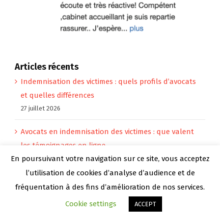
Articles récents
Indemnisation des victimes : quels profils d’avocats
et quelles différences
27 juillet 2026
Avocats en indemnisation des victimes : que valent
les témoignages en ligne
En poursuivant votre navigation sur ce site, vous acceptez
26 juillet 2026
l’utilisation de cookies d’analyse d’audience et de
À quel tarif s’attendre pour une consultation en
fréquentation à des fins d’amélioration de nos services.
dommages corporels
Cookie settings
ACCEPT
25 juillet 2026