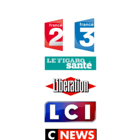
Nos conseils pour
choisir un avocat en
indemnisation des
victimes
23 juillet 2026
Indemnisation des
victimes : quels
profils d’avocats et
quelles différences
27 juillet 2026