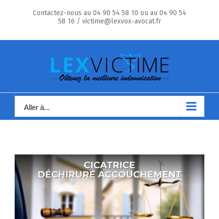
Skip
Contactez-nous au 04 90 54 58 10 ou au 04 90 54
to
58 16 / victime@lexvox-avocat.fr
content
Aller à...
Voir
l'image
agrandie