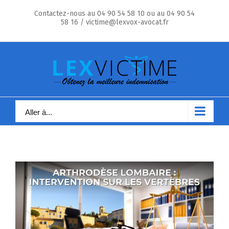
Skip
Contactez-nous au 04 90 54 58 10 ou au 04 90 54
to
58 16 / victime@lexvox-avocat.fr
content
Aller à...
Voir
l'image
agrandie