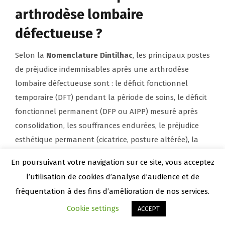
arthrodèse lombaire
défectueuse ?
Selon la
Nomenclature Dintilhac
, les principaux postes
de préjudice indemnisables après une arthrodèse
lombaire défectueuse sont : le déficit fonctionnel
temporaire (DFT) pendant la période de soins, le déficit
fonctionnel permanent (DFP ou AIPP) mesuré après
consolidation, les souffrances endurées, le préjudice
esthétique permanent (cicatrice, posture altérée), la
perte de gains professionnels actuels et futurs
En poursuivant votre navigation sur ce site, vous acceptez
(PGPA/PGPF), les frais de santé restés à charge, et le
l’utilisation de cookies d’analyse d’audience et de
préjudice d’établissement (impossibilité de fonder ou
fréquentation à des fins d’amélioration de nos services.
poursuivre un projet de vie familiale). Un médecin
Cookie settings
ACCEPT
expert neutre, mandaté par l’avocat, chiffre chaque
poste avant toute négociation ou saisine de la CCI.