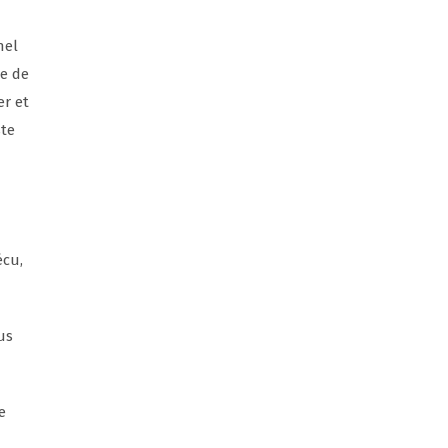
nel
re de
er et
ste
écu,
us
e