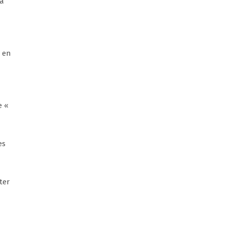
la
e en
e «
es
ter
n