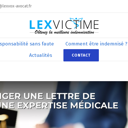
@lexvox-avocat.fr
sponsabilité sans faute
Comment être indemnisé ?
Actualités
CONTACT