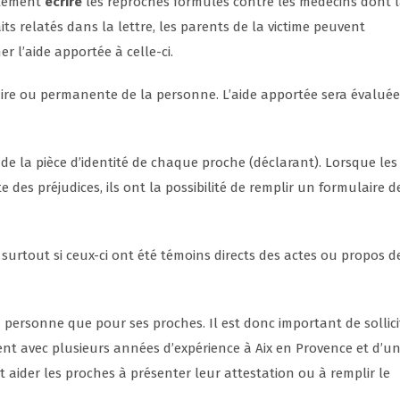
galement
écrire
les reproches formulés contre les médecins dont 
ts relatés dans la lettre, les parents de la victime peuvent
 l’aide apportée à celle-ci.
ire ou permanente de la personne. L’aide apportée sera évalué
e la pièce d’identité de chaque proche (déclarant). Lorsque les
 des préjudices, ils ont la possibilité de remplir un formulaire d
surtout si ceux-ci ont été témoins directs des actes ou propos d
la personne que pour ses proches. Il est donc important de sollici
t avec plusieurs années d’expérience à Aix en Provence et d’u
nt aider les proches à présenter leur attestation ou à remplir le