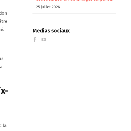
25 juillet 2026
tion
être
é.
Medias sociaux
e
as
la
ix-
c la