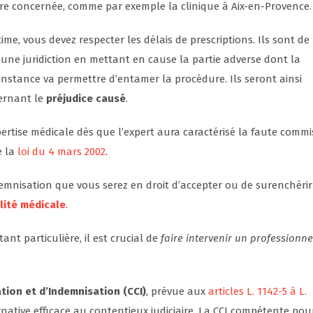
re concernée, comme par exemple la clinique à Aix-en-Provence.
ime, vous devez respecter les délais de prescriptions. Ils sont de
 une juridiction en mettant en cause la partie adverse dont la
’instance va permettre d’entamer la procédure. Ils seront ainsi
cernant le
préjudice causé
.
ertise médicale dès que l’expert aura caractérisé la faute commi
e la
loi du 4 mars 2002
.
demnisation que vous serez en droit d’accepter ou de surenchérir
lité médicale
.
nt particulière, il est crucial de
faire intervenir un professionne
tion et d’Indemnisation (CCI)
, prévue aux
articles L. 1142-5 à L.
rnative efficace au contentieux judiciaire. La CCI compétente pou