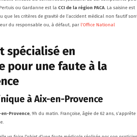
 Pertuis ou Gardanne est la
CCI de la région PACA
. La saisine est
u que les critères de gravité de l’accident médical non fautif son
ureur du responsable ou, à défaut, par
l’Office National
t spécialisé en
e
pour une faute à la
ence
inique à Aix-en-Provence
x-en-Provence
, 9h du matin. Françoise, âgée de 62 ans, s’apprête
e.
elle va faire l’objet d’une faute médicale réalisée par son praticien