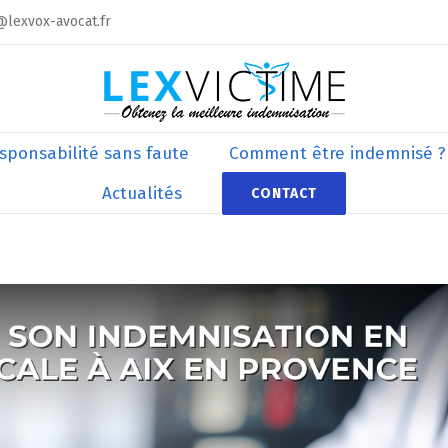
@lexvox-avocat.fr
sponsabilité sans faute
Comment être indemnisé ?
Actualités
CONTACT