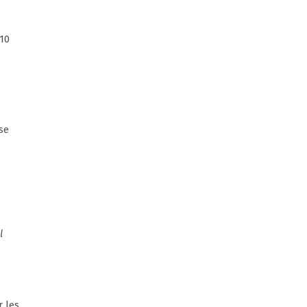
 10
se
l
r les