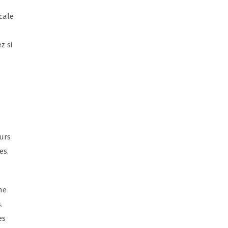
cale
z si
urs
es.
ne
.
es