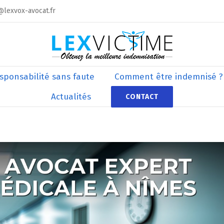
@lexvox-avocat.fr
sponsabilité sans faute
Comment être indemnisé ?
Actualités
CONTACT