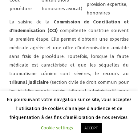
provision expertise,
procédure
honoraires avocat)
honoraires
La saisine de la
Commission de Conciliation et
d’Indemnisation (CCI)
compétente constitue souvent
la première étape. Elle permet d’obtenir une expertise
médicale agréée et une offre d’indemnisation amiable
sans frais de procédure. Toutefois, lorsque la faute
médicale est caractérisée et que les séquelles du
traumatisme crânien sont sévères, le recours au
tribunal judiciaire
(section civile de droit commun pour
les établissements privés, tribunal administratif pour
les hôpitaux publics) offre une indemnisation plus
En poursuivant votre navigation sur ce site, vous acceptez
complète au titre de l’ensemble des postes de la
l’utilisation de cookies d’analyse d’audience et de
Nomenclature Dintilhac : déficit fonctionnel temporaire
fréquentation à des fins d’amélioration de nos services.
(DFT), déficit fonctionnel permanent (DFP), pertes de
Cookie settings
ACCEPT
gains professionnels futurs (PGPF), préjudice