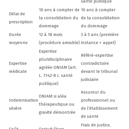
santé publique
10 ans à compter de
10 ans à compter
Délai de
la consolidation du
de la consolidation
prescription
dommage
du dommage
Durée
12 à 18 mois
3 à 5 ans (première
moyenne
(procédure amiable)
instance + appel)
Expertise
Référé-expertise
pluridisciplinaire
Expertise
contradictoire
agréée ONIAM (art.
médicale
devant le tribunal
L. 1142-8 c. santé
judiciaire
publique)
Assureur du
ONIAM si aléa
Indemnisation
professionnel ou
thérapeutique ou
sévère
de l’établissement
gravité démontrée
de santé
Frais de justice,
Coût
Gratuit (hors